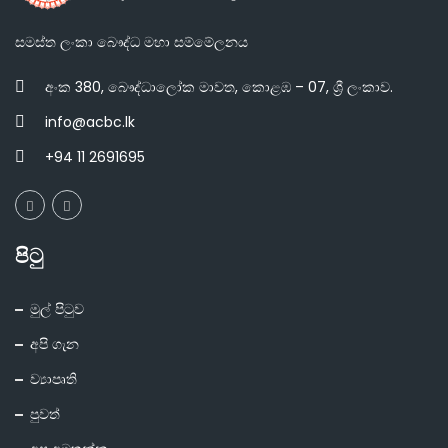
සමස්ත ලංකා බෞද්ධ මහා සම්මේලනය
අංක 380, බෞද්ධාලෝක මාවත, කොළඹ – 07, ශ්‍රී ලංකාව.
info@acbc.lk
+94 11 2691695
පිටු
මුල් පිටුව
අපි ගැන
ව්‍යාපෘති
පුවත්