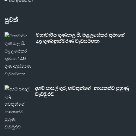
අප අමතන්න
පුවත්
මහාචාර්ය ගුණපාල පී. මළලසේකර තුමාගේ
49 ගුණානුස්මරණ වැඩසටහන
දහම් පාසල් ගුරු භවතුන්ගේ නායකත්ව පුහුණු
වැඩමුළුව