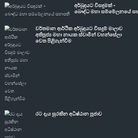
අර්බුදයට විසඳුමක් -
බෞද්ධ මහා සම්මේලනයේ සභ
වර්තමාන ආර්ථික අර්බුදයට විසදුම් මාලාව
අතිපූජ්‍ය මහා නායක ස්වාමීන් වහන්සේලා
වෙත පිළිගැන්වීම
රට දැය සුරකින අධිෂ්ඨාන පූජාව