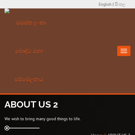
English
|
සිංහල
Toggl
naviga
ABOUT US 2
We wish to bring many good things to life.