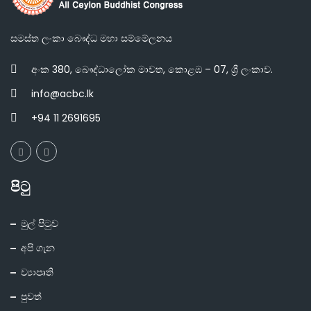
සමස්ත ලංකා බෞද්ධ මහා සම්මේලනය
අංක 380, බෞද්ධාලෝක මාවත, කොළඹ – 07, ශ්‍රී ලංකාව.
info@acbc.lk
+94 11 2691695
පිටු
මුල් පිටුව
අපි ගැන
ව්‍යාපෘති
පුවත්