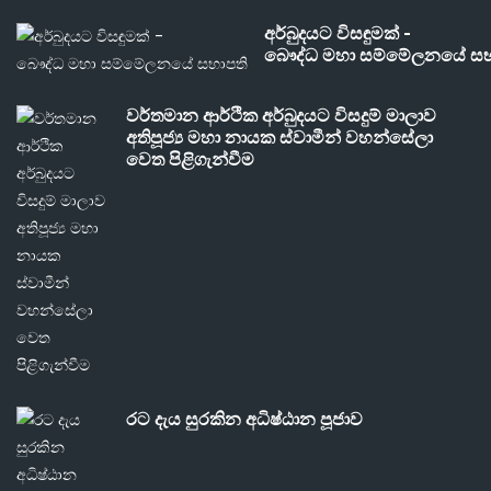
අර්බුදයට විසඳුමක් -
බෞද්ධ මහා සම්මේලනයේ සභ
වර්තමාන ආර්ථික අර්බුදයට විසදුම් මාලාව
අතිපූජ්‍ය මහා නායක ස්වාමීන් වහන්සේලා
වෙත පිළිගැන්වීම
රට දැය සුරකින අධිෂ්ඨාන පූජාව