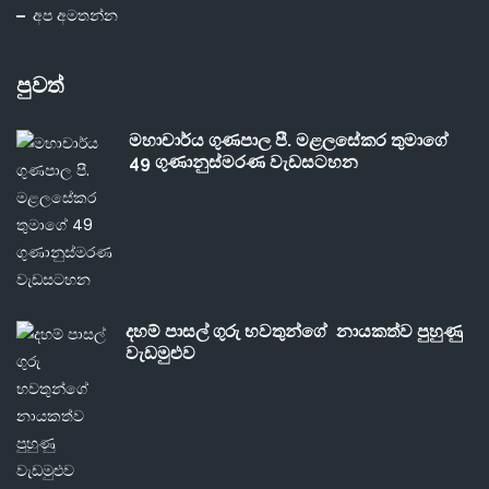
අප අමතන්න
පුවත්
මහාචාර්ය ගුණපාල පී. මළලසේකර තුමාගේ
49 ගුණානුස්මරණ වැඩසටහන
දහම් පාසල් ගුරු භවතුන්ගේ නායකත්ව පුහුණු
වැඩමුළුව