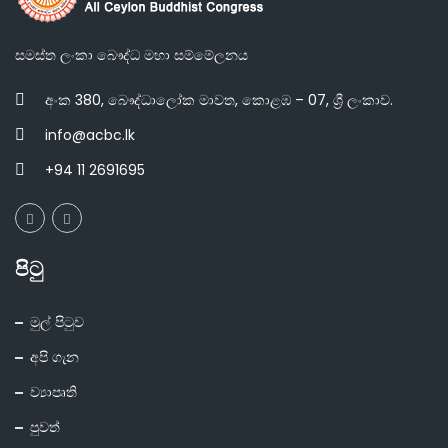
සමස්ත ලංකා බෞද්ධ මහා සම්මේලනය
අංක 380, බෞද්ධාලෝක මාවත, කොළඹ – 07, ශ්‍රී ලංකාව.
info@acbc.lk
+94 11 2691695
පිටු
මුල් පිටුව
අපි ගැන
ව්‍යාපෘති
පුවත්