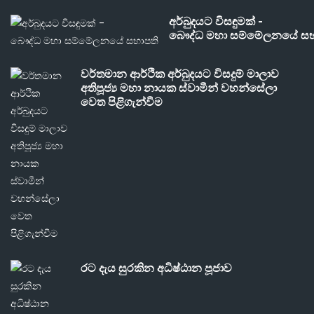
අර්බුදයට විසඳුමක් -
බෞද්ධ මහා සම්මේලනයේ සභ
වර්තමාන ආර්ථික අර්බුදයට විසදුම් මාලාව
අතිපූජ්‍ය මහා නායක ස්වාමීන් වහන්සේලා
වෙත පිළිගැන්වීම
රට දැය සුරකින අධිෂ්ඨාන පූජාව