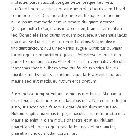
molestie, purus suscipit congue pellentesque, leo velit
eleifend libero, suscipit porta ipsum nibh lobortis sem. Ut vel
commodo eros. Duis molestie, nisi sed tristique elementum,
nulla ipsum commodo sem, in ornare dui quam a tortor.
Quisque nulla tortor, luctus id dolor non, blandit fermentum
leo. Donec eleifend purus ut quam posuere, a venenatis lacus
placerat. Sed ultrices eu lorem in faucibus. Suspendisse
tincidunt tincidunt nulla, nec varius augue. Curabitur pulvinar
tortor eget enim porttitor egestas. Pellentesque eu ante in
purus fermentum iaculis. Phasellus rutrum venenatis vehicula.
Maecenas rhoncus libero vitae dui faucibus varius. Mauris
faucibus mollis odio sit amet malesuada. Praesent faucibus
mauris sed elit mattis, eu rutrum eros pretium.
Suspendisse tempor vulputate metus nec luctus. Aliquam a
risus feugiat, dictum eros eu, faucibus nunc. Nam ornare tortor
justo, ut auctor odio faucibus vitae. Vestibulum at risus ex.
Nullam sagittis maximus turpis, id iaculis urna rutrum sit amet.
Mauris at enim in diam mollis pharetra et at ex. Nullam
pharetra vel libero eget gravida. Mauris sed orci auctor,
pharetra nunc quis, ullamcorper leo.