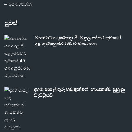
අප අමතන්න
පුවත්
මහාචාර්ය ගුණපාල පී. මළලසේකර තුමාගේ
49 ගුණානුස්මරණ වැඩසටහන
දහම් පාසල් ගුරු භවතුන්ගේ නායකත්ව පුහුණු
වැඩමුළුව