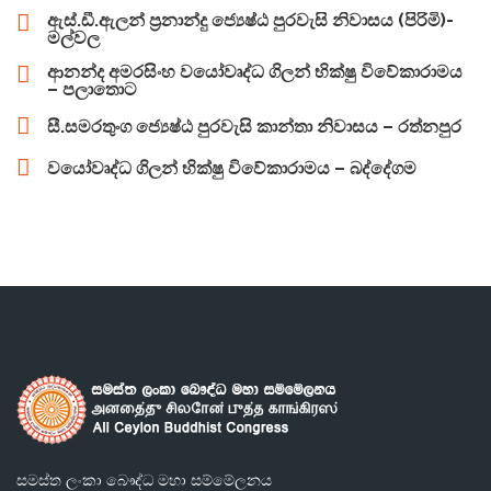
ඇස්.ඩී.ඇලන් ප්‍රනාන්දු ජ්‍යෙෂ්ඨ පුරවැසි නිවාසය (පිරිමි)-
මල්වල
ආනන්ද අමරසිංහ වයෝවෘද්ධ ගිලන් භික්ෂු විවේකාරාමය
– පලාතොට
සී.සමරතුංග ජ්‍යෙෂ්ඨ පුරවැසි කාන්තා නිවාසය – රත්නපුර
වයෝවෘද්ධ ගිලන් භික්ෂු විවේකාරාමය – බද්දේගම
සමස්ත ලංකා බෞද්ධ මහා සම්මේලනය