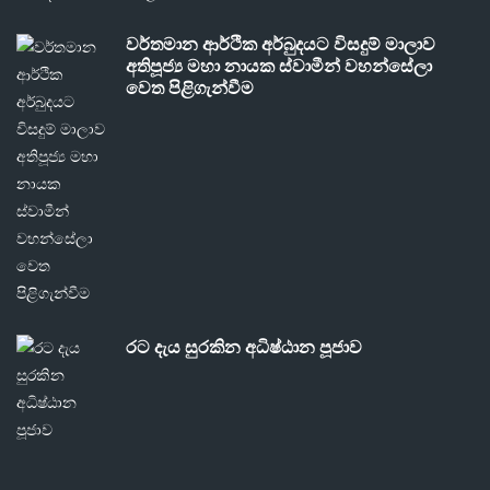
වර්තමාන ආර්ථික අර්බුදයට විසදුම් මාලාව
අතිපූජ්‍ය මහා නායක ස්වාමීන් වහන්සේලා
වෙත පිළිගැන්වීම
රට දැය සුරකින අධිෂ්ඨාන පූජාව