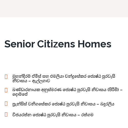
Senior Citizens Homes
මුහන්දිරම් ඒමිස් සහ එමලියා චන්ද්‍රසේකර ජ්‍යෙෂ්ඨ පුරවැසි
නිවාසය – ඇල්ලගාව
බණ්ඩාරනායක අනුස්මරණ ජ්‍යෙෂ්ඨ පුරවැසි නිවාසය (පිරිමි) –
දොම්පේ
ප්‍රැන්සිස් වනිගසේකර ජ්‍යෙෂ්ඨ පුරවැසි නිවාසය – බදුරලිය
විජයරත්න ජ්‍යෙෂ්ඨ පුරවැසි නිවාසය – රත්ගම