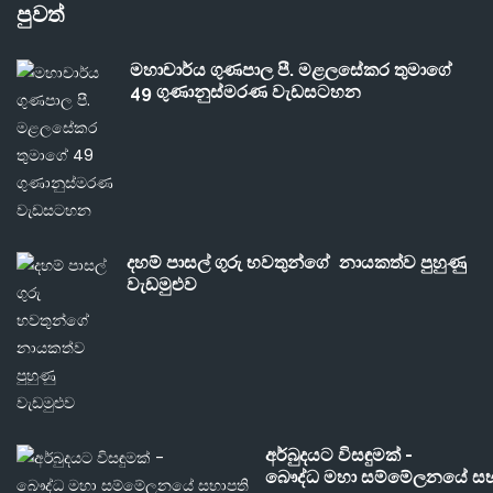
පුවත්
මහාචාර්ය ගුණපාල පී. මළලසේකර තුමාගේ
49 ගුණානුස්මරණ වැඩසටහන
දහම් පාසල් ගුරු භවතුන්ගේ නායකත්ව පුහුණු
වැඩමුළුව
අර්බුදයට විසඳුමක් -
බෞද්ධ මහා සම්මේලනයේ සභ