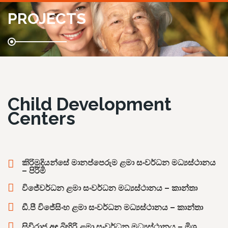
PROJECTS
Child Development
Centers
කිරිමුදියන්සේ මානප්පෙරුම ළමා සංවර්ධන මධ්‍යස්ථානය
– පිරිමි
විජේවර්ධන ළමා සංවර්ධන මධ්‍යස්ථානය – කාන්තා
ඩී.පී විජේසිංහ ළමා සංවර්ධන මධ්‍යස්ථානය – කාන්තා
සිවිරාජ අඳ බිහිරි ළමා සංවර්ධන මධ්‍යස්ථානය – මිශ්‍ර