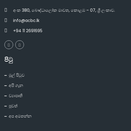
අංක 380, බෞද්ධාලෝක මාවත, කොළඹ – 07, ශ්‍රී ලංකාව.
info@acbc.lk
+94 11 2691695
පිටු
මුල් පිටුව
අපි ගැන
ව්‍යාපෘති
පුවත්
අප අමතන්න