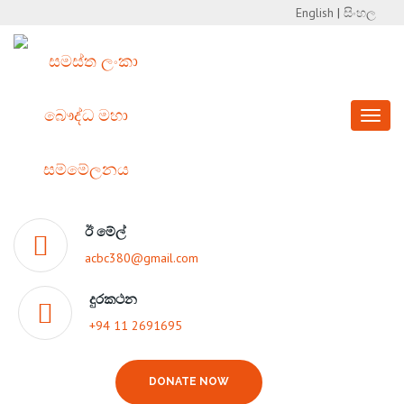
English
|
සිංහල
Toggl
naviga
ඊ මේල්
acbc380@gmail.com
දුරකථන
+94 11 2691695
DONATE NOW