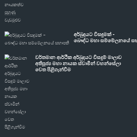
අර්බුදයට විසඳුමක් -
බෞද්ධ මහා සම්මේලනයේ සභ
වර්තමාන ආර්ථික අර්බුදයට විසදුම් මාලාව
අතිපූජ්‍ය මහා නායක ස්වාමීන් වහන්සේලා
වෙත පිළිගැන්වීම