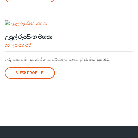
උපුල් රූපසිංහ මහතා
ගරු උප සභාපති
ගරු සභාපති - සාමාජික සංවර්ධනය සඳහා වූ ජාතික සභාව...
VIEW PROFILE