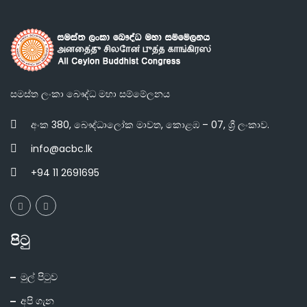
සමස්ත ලංකා බෞද්ධ මහා සම්මේලනය
අංක 380, බෞද්ධාලෝක මාවත, කොළඹ – 07, ශ්‍රී ලංකාව.
info@acbc.lk
+94 11 2691695
පිටු
මුල් පිටුව
අපි ගැන