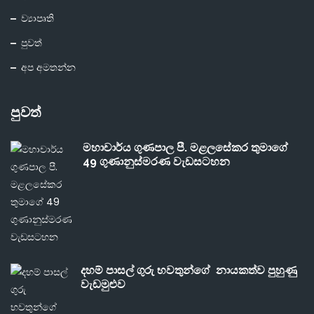
ව්‍යාපෘති
පුවත්
අප අමතන්න
පුවත්
මහාචාර්ය ගුණපාල පී. මළලසේකර තුමාගේ
49 ගුණානුස්මරණ වැඩසටහන
දහම් පාසල් ගුරු භවතුන්ගේ නායකත්ව පුහුණු
වැඩමුළුව