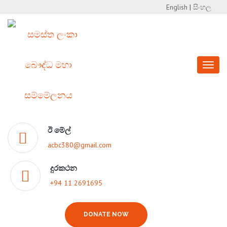
English
|
සිංහල
Toggl
naviga
ඊ මේල්
acbc380@gmail.com
දුරකථන
+94 11 2691695
DONATE NOW