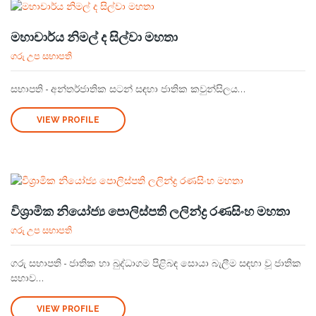
මහාචාර්ය නිමල් ද සිල්වා මහතා
ගරු උප සභාපති
සභාපති - අන්තර්ජාතික සටන් සඳහා ජාතික කවුන්සිලය...
VIEW PROFILE
විශ්‍රාමික නියෝජ්‍ය පොලිස්පති ලලින්ද්‍ර රණසිංහ මහතා
ගරු උප සභාපති
ගරු සභාපති - ජාතික හා බුද්ධාගම පිළිබඳ සොයා බැලීම සඳහා වූ ජාතික
සභාව...
VIEW PROFILE