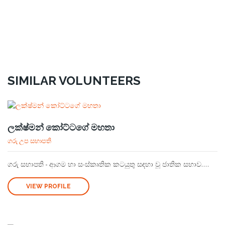
SIMILAR VOLUNTEERS
ලක්ෂ්මන් කෝට්ටගේ මහතා
ගරු උප සභාපති
ගරු සභාපති - ආගම හා සංස්කෘතික කටයුතු සඳහා වූ ජාතික සභාව....
VIEW PROFILE