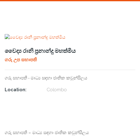
‎වෛද්‍ය රානි ප්‍රනාන්දු මහත්මිය
ගරු උප සභාපති
ගරු සභාපති - මාධ්‍ය සඳහා ජාතික කවුන්සිලය
Location:
Colombo
ගරු සභාපති – මාධ්‍ය සඳහා ජාතික කවුන්සිලය