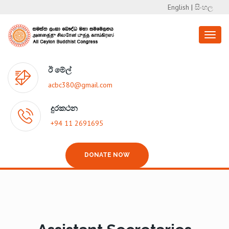
English
|
සිංහල
Toggl
naviga
ඊ මේල්
acbc380@gmail.com
දුරකථන
+94 11 2691695
DONATE NOW