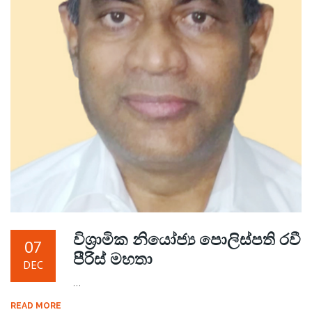
විශ්‍රාමික නියෝජ්‍ය පොලිස්පති රවී
07
පීරිස් මහතා
DEC
...
READ MORE