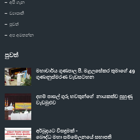
අපි ගැන
ව්‍යාපෘති
පුවත්
අප අමතන්න
පුවත්
මහාචාර්ය ගුණපාල පී. මළලසේකර තුමාගේ 49
ගුණානුස්මරණ වැඩසටහන
දහම් පාසල් ගුරු භවතුන්ගේ නායකත්ව පුහුණු
වැඩමුළුව
අර්බුදයට විසඳුමක් -
බෞද්ධ මහා සම්මේලනයේ සභාපති