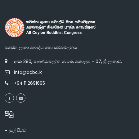
සමස්ත ලංකා බෞද්ධ මහා සම්මේලනය
අංක 380, බෞද්ධාලෝක මාවත, කොළඹ – 07, ශ්‍රී ලංකාව.
info@acbc.lk
+94 11 2691695
පිටු
මුල් පිටුව