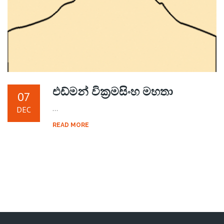
එඩ්මන් වික්‍රමසිංහ මහතා
07
...
DEC
READ MORE