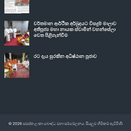
වර්තමාන ආර්ථික අර්බුදයට විසදුම් මාලාව
අතිපූජ්‍ය මහා නායක ස්වාමීන් වහන්සේලා
වෙත පිළිගැන්වීම
රට දැය සුරකින අධිෂ්ඨාන පූජාව
© 2026 සමස්ත ලංකා බෞද්ධ මහා සම්මේලනය. සියලුම හිමිකම් ඇවිරිණි