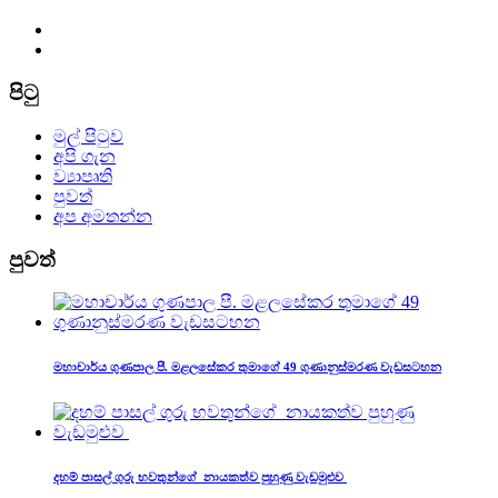
පිටු
මුල් පිටුව
අපි ගැන
ව්‍යාපෘති
පුවත්
අප අමතන්න
පුවත්
මහාචාර්ය ගුණපාල පී. මළලසේකර තුමාගේ 49 ගුණානුස්මරණ වැඩසටහන
දහම් පාසල් ගුරු භවතුන්ගේ නායකත්ව පුහුණු වැඩමුළුව