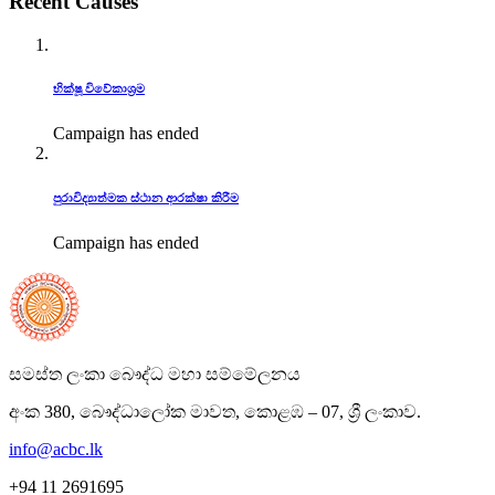
Recent Causes
භික්ෂූ විවේකාශ්‍රම
Campaign has ended
පුරාවිද්‍යාත්මක ස්ථාන ආරක්ෂා කිරීම
Campaign has ended
සමස්ත ලංකා බෞද්ධ මහා සම්මේලනය
අංක 380, බෞද්ධාලෝක මාවත, කොළඹ – 07, ශ්‍රී ලංකාව.
info@acbc.lk
+94 11 2691695