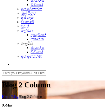
ඡායාරූප
වීඩියෝ
අප අමතන්න
මුල් පිටුව
අපි ගැන
ව්‍යාපෘති
පුවත්
ලේඛන
අයදුම්පත්
ප්‍රකාශන
ගැලරිය
ඡායාරූප
වීඩියෝ
අප අමතන්න
Blog 2 Column
Home
Blog
Blog 2 Column
05
May