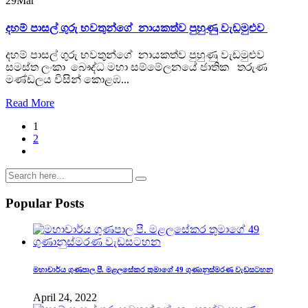
29
Mar
දහම් පාසල් ගුරු භවතුන්ගේ නායකත්ව පුහුණු වැඩමුළුව
දහම් පාසල් ගුරු භවතුන්ගේ නායකත්ව පුහුණු වැඩමුළුව
සමස්ත ලංකා බෞද්ධ මහා සම්මේලනයේ ජාතික තරුණ
මණ්ඩලය විසින් කොළඹ...
Read More
1
2
Popular Posts
මහාචාර්ය ගුණපාල පී. මළලසේකර තුමාගේ 49 ගුණානුස්මරණ වැඩසටහන
April 24, 2022