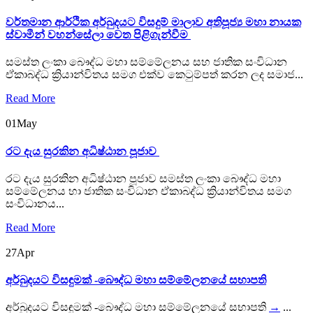
වර්තමාන ආර්ථික අර්බුදයට විසදුම් මාලාව අතිපූජ්‍ය මහා නායක
ස්වාමීන් වහන්සේලා වෙත පිළිගැන්වීම
සමස්ත ලංකා බෞද්ධ මහා සම්මේලනය සහ ජාතික සංවිධාන
ඒකාබද්ධ ක්‍රියාන්විතය සමග එක්ව කෙටුම්පත් කරන ලද සමාජ...
Read More
01
May
රට දැය සුරකින අධිෂ්ඨාන පූජාව
රට දැය සුරකින අධිෂ්ඨාන පූජාව සමස්ත ලංකා බෞද්ධ මහා
සම්මේලනය හා ජාතික සංවිධාන ඒකාබද්ධ ක්‍රියාන්විතය සමග
සංවිධානය...
Read More
27
Apr
අර්බුදයට විසඳුමක් -බෞද්ධ මහා සම්මේලනයේ සභාපති
අර්බුදයට විසඳුමක් -බෞද්ධ මහා සම්මේලනයේ සභාපති
→
...