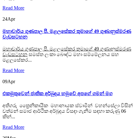
Read More
24
Apr
මහාචාර්ය ගුණපාල පී. මළලසේකර තුමාගේ 49 ගුණානුස්මරණ
වැඩසටහන
මහාචාර්ය ගුණපාල පී. මළලසේකර තුමාගේ 49 ගුණානුස්මරණ
වැඩසටහන
සමස්ත ලංකා බෞද්ධ මහා සම්මේලනය සහ
මළලසේකර...
Read More
09
Apr
එකමුතුවෙන් ජාතික අර්බුදය හමුවේ අපගේ ගමන් මග
අතිගරු ත්‍රෛනිකායික මහානායක ස්වාමීන් වහන්සේලා විසින්
වත්මන් සමාජ ආර්ථික අර්බූදය විසඳා ගැනීම සඳහා කරුණු 06
කින්...
Read More