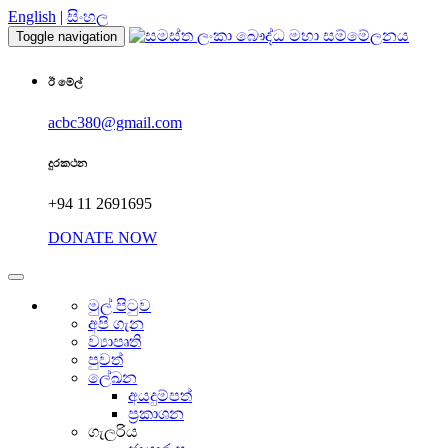
English
|
සිංහල
Toggle navigation
ඊ මේල්
acbc380@gmail.com
දුරකථන
+94 11 2691695
DONATE NOW
මුල් පිටුව
අපි ගැන
ව්‍යාපෘති
පුවත්
ලේඛන
අයදුම්පත්
ප්‍රකාශන
ගැලරිය