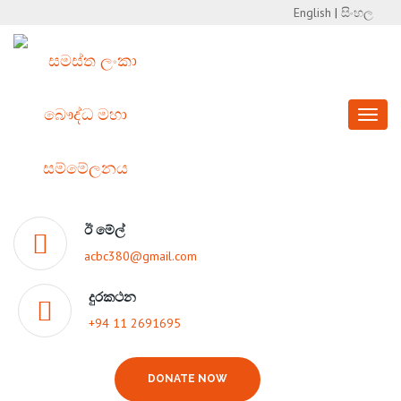
English
|
සිංහල
Toggl
naviga
ඊ මේල්
acbc380@gmail.com
දුරකථන
+94 11 2691695
DONATE NOW