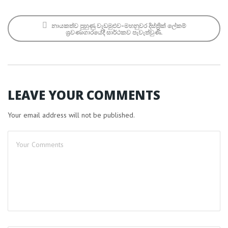
නායකත්ව පුහුණු වැඩමුළුව-මහනුවර දිස්ත්‍රික් ලේකම්
ශ්‍රවණාගාරයේදී සාර්ථකව පැවැත්වුණි.
LEAVE YOUR COMMENTS
Your email address will not be published.