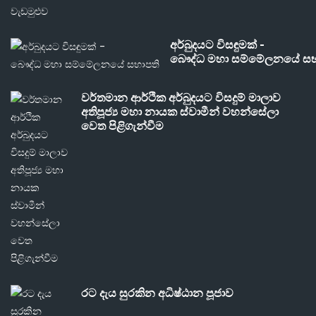
අර්බුදයට විසඳුමක් -
බෞද්ධ මහා සම්මේලනයේ සභ
වර්තමාන ආර්ථික අර්බුදයට විසදුම් මාලාව
අතිපූජ්‍ය මහා නායක ස්වාමීන් වහන්සේලා
වෙත පිළිගැන්වීම
රට දැය සුරකින අධිෂ්ඨාන පූජාව