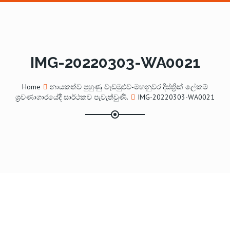
IMG-20220303-WA0021
Home
නායකත්ව පුහුණු වැඩමුළුව-මහනුවර දිස්ත්‍රික් ලේකම්
ශ්‍රවණාගාරයේදී සාර්ථකව පැවැත්වුණි.
IMG-20220303-WA0021