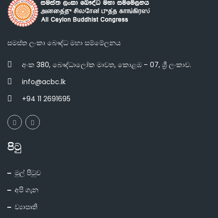
සමස්ත ලංකා බෞද්ධ මහා සම්මේලනය
අංක 380, බෞද්ධාලෝක මාවත, කොළඹ – 07, ශ්‍රී ලංකාව.
info@acbc.lk
+94 11 2691695
පිටු
මුල් පිටුව
අපි ගැන
ව්‍යාපෘති