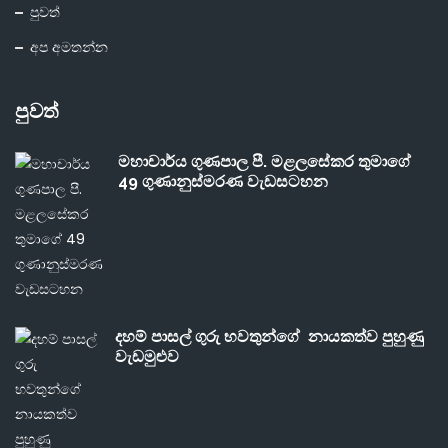
පුවත්
අප අමතන්න
පුවත්
මහාචාර්ය ගුණපාල පී. මළලසේකර තුමාගේ
49 ගුණානුස්මරණ වැඩසටහන
දහම් පාසල් ගුරු භවතුන්ගේ නායකත්ව පුහුණු
වැඩමුළුව