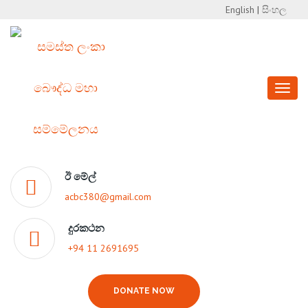
English
|
සිංහල
Toggl
naviga
ඊ මේල්
acbc380@gmail.com
දුරකථන
+94 11 2691695
DONATE NOW