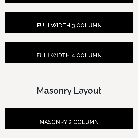
FULLWIDTH 3 COLUMN
FULLWIDTH 4 COLUMN
Masonry Layout
MASONRY 2 COLUMN