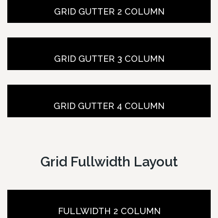
GRID GUTTER 2 COLUMN
GRID GUTTER 3 COLUMN
GRID GUTTER 4 COLUMN
Grid Fullwidth Layout
FULLWIDTH 2 COLUMN