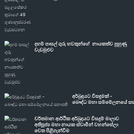
දහම් පාසල් ගුරු භවතුන්ගේ නායකත්ව පුහුණු
වැඩමුළුව
අර්බුදයට විසඳුමක් -
බෞද්ධ මහා සම්මේලනයේ සභ
වර්තමාන ආර්ථික අර්බුදයට විසදුම් මාලාව
අතිපූජ්‍ය මහා නායක ස්වාමීන් වහන්සේලා
වෙත පිළිගැන්වීම