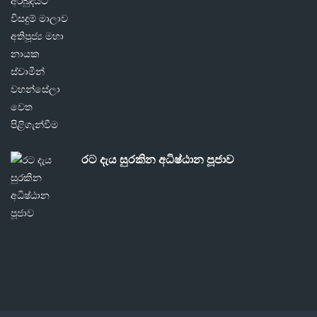
රට දැය සුරකින අධිෂ්ඨාන පූජාව