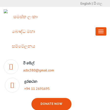
English
|
සිංහල
Toggl
naviga
ඊ මේල්
acbc380@gmail.com
දුරකථන
+94 11 2691695
DONATE NOW