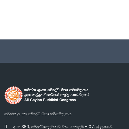
සමස්ත ලංකා බෞද්ධ මහා සම්මේලනය
අංක 380, බෞද්ධාලෝක මාවත, කොළඹ – 07, ශ්‍රී ලංකාව.