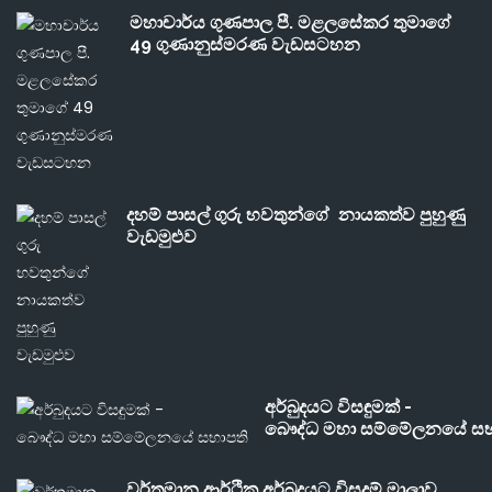
මහාචාර්ය ගුණපාල පී. මළලසේකර තුමාගේ
49 ගුණානුස්මරණ වැඩසටහන
දහම් පාසල් ගුරු භවතුන්ගේ නායකත්ව පුහුණු
වැඩමුළුව
අර්බුදයට විසඳුමක් -
බෞද්ධ මහා සම්මේලනයේ සභ
වර්තමාන ආර්ථික අර්බුදයට විසදුම් මාලාව