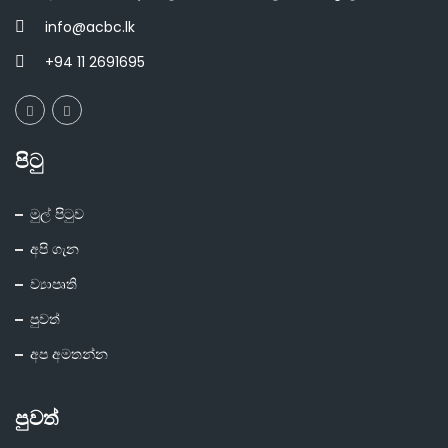
info@acbc.lk
+94 11 2691695
පිටු
මුල් පිටුව
අපි ගැන
ව්‍යාපෘති
පුවත්
අප අමතන්න
පුවත්