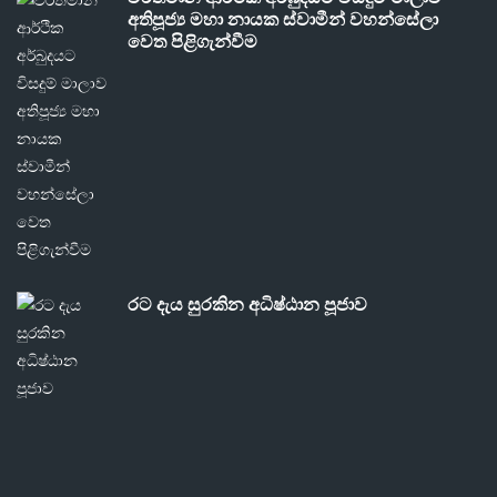
අතිපූජ්‍ය මහා නායක ස්වාමීන් වහන්සේලා
වෙත පිළිගැන්වීම
රට දැය සුරකින අධිෂ්ඨාන පූජාව