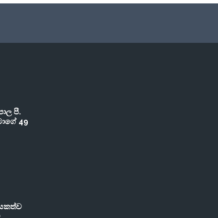
ාල පී.
මාගේ 49
යකත්ව
ව