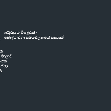
අර්බුදයට විසඳුමක් -
බෞද්ධ මහා සම්මේලනයේ සභාපති
ික
් මාලාව
නායක
සේලා
ීම