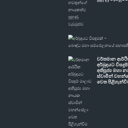
වර්තමාන ආර්ථ
අර්බුදයට විසදුම
අතිපූජ්‍ය මහා 
ස්වාමීන් වහන්
වෙත පිළිගැන්ව