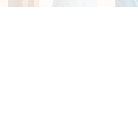
OW ALL
CHARITY
CHILDREN
DONATE
VOLUNT