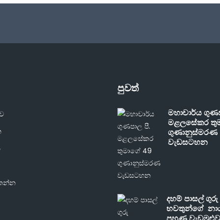
පුවත්
මහාචාර්ය ගුණප
ුව
මළලසේකර තු
න
ගුණානුස්මරණ
වැඩසටහන
ි
තන්න
දහම් පාසල් ගුරු
භවතුන්ගේ නා
පුහුණු වැඩමුළු