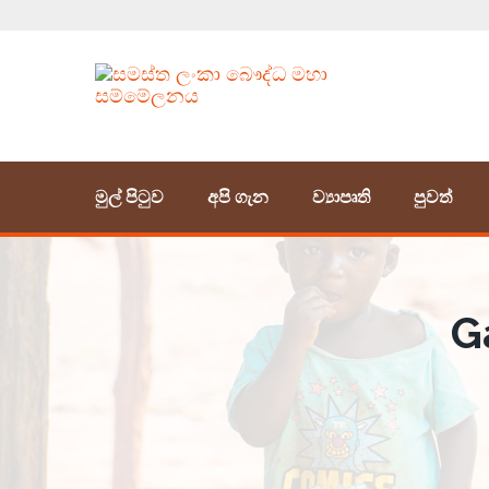
මුල් පිටුව
අපි ගැන
ව්‍යාපෘති
පුවත්
G