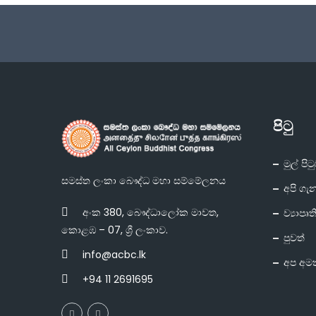
පිටු
මුල් පිට
සමස්ත ලංකා බෞද්ධ මහා සම්මේලනය
අපි ගැ
අංක 380, බෞද්ධාලෝක මාවත,
ව්‍යාපෘත
කොළඹ – 07, ශ්‍රී ලංකාව.
පුවත්
info@acbc.lk
අප අම
+94 11 2691695