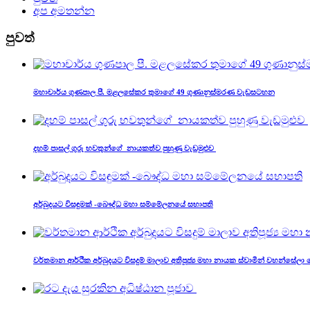
අප අමතන්න
පුවත්
මහාචාර්ය ගුණපාල පී. මළලසේකර තුමාගේ 49 ගුණානුස්මරණ වැඩසටහන
දහම් පාසල් ගුරු භවතුන්ගේ නායකත්ව පුහුණු වැඩමුළුව
අර්බුදයට විසඳුමක් -බෞද්ධ මහා සම්මේලනයේ සභාපති
වර්තමාන ආර්ථික අර්බුදයට විසදුම් මාලාව අතිපූජ්‍ය මහා නායක ස්වාමීන් වහන්සේලා 