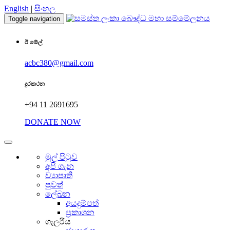
English
|
සිංහල
Toggle navigation
ඊ මේල්
acbc380@gmail.com
දුරකථන
+94 11 2691695
DONATE NOW
මුල් පිටුව
අපි ගැන
ව්‍යාපෘති
පුවත්
ලේඛන
අයදුම්පත්
ප්‍රකාශන
ගැලරිය