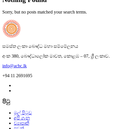
Sorry, but no posts matched your search terms.
සමස්ත ලංකා බෞද්ධ මහා සම්මේලනය
අංක 380, බෞද්ධාලෝක මාවත, කොළඹ – 07, ශ්‍රී ලංකාව.
info@acbc.lk
+94 11 2691695
පිටු
මුල් පිටුව
අපි ගැන
ව්‍යාපෘති
පුවත්