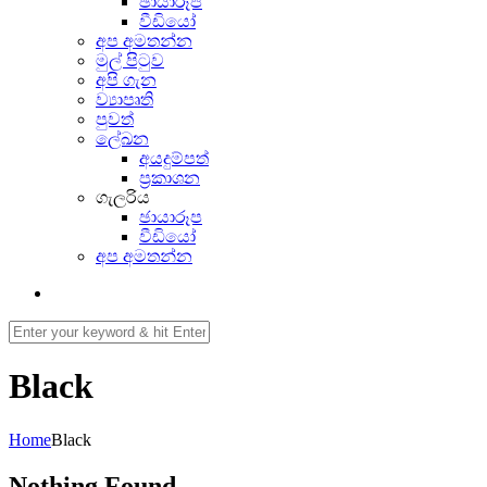
ඡායාරූප
වීඩියෝ
අප අමතන්න
මුල් පිටුව
අපි ගැන
ව්‍යාපෘති
පුවත්
ලේඛන
අයදුම්පත්
ප්‍රකාශන
ගැලරිය
ඡායාරූප
වීඩියෝ
අප අමතන්න
Black
Home
Black
Nothing Found